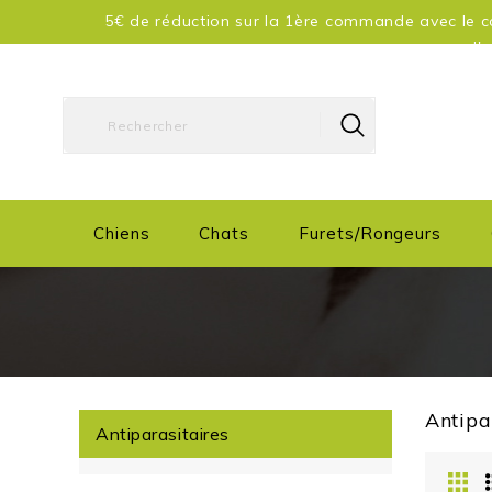
5€ de réduction sur la 1ère commande avec le co
d'
Chiens
Chats
Furets/Rongeurs
Antipa
Antiparasitaires