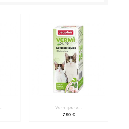
..
Vermipure...
Prix
7,90 €