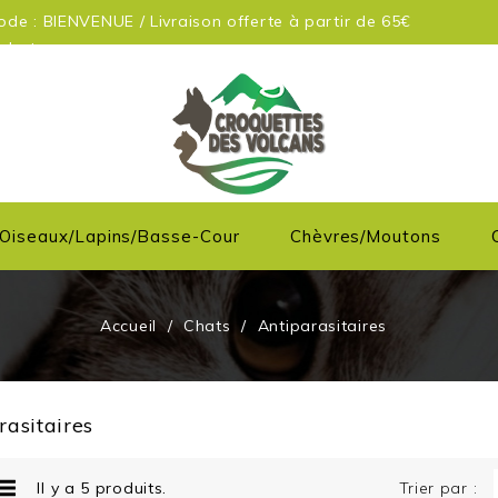
de : BIENVENUE / Livraison offerte à partir de 65€
achats
Oiseaux/Lapins/Basse-Cour
Chèvres/moutons
Accueil
Chats
Antiparasitaires
rasitaires
Il y a 5 produits.
Trier par :