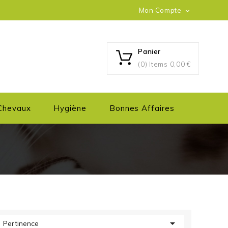
Mon Compte

Panier
(0) Items
0,00 €
Chevaux
Hygiène
Bonnes Affaires

Pertinence