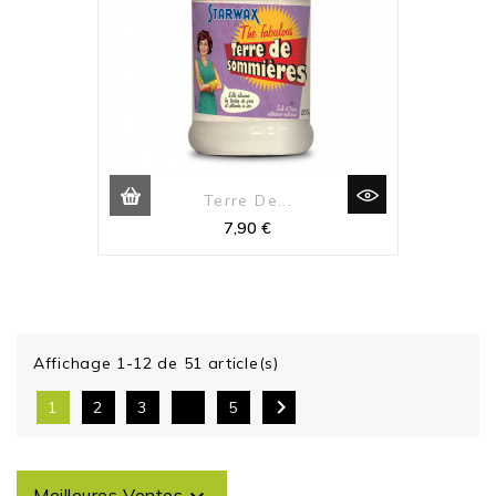
Terre De...
Prix
7,90 €
Affichage 1-12 de 51 article(s)

1
2
3
5
Meilleures Ventes