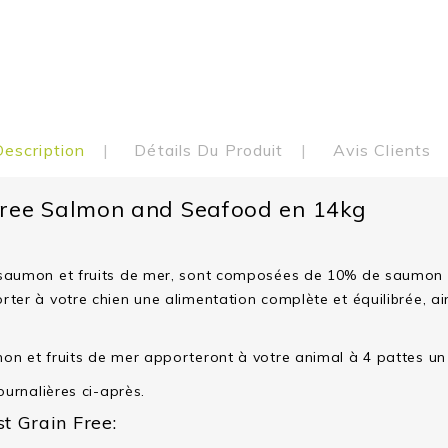
Description
Détails Du Produit
Avis Clients
ree Salmon and Seafood en 14kg
saumon et fruits de mer, sont composées de 10% de saumon fra
ter à votre chien une alimentation complète et équilibrée, a
n et fruits de mer apporteront à votre animal à 4 pattes un p
ournalières ci-après.
t Grain Free: