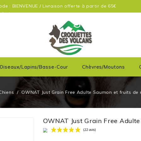
de : BIENVENUE / Livraison offerte à partir de 65€
achats
Oiseaux/Lapins/Basse-Cour
Chèvres/moutons
Chiens
OWNAT Just Grain Free Adulte Saumon et fruits de 
OWNAT Just Grain Free Adulte