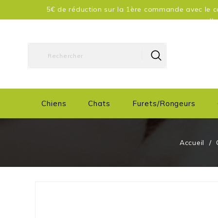
5€ de réduction sur la 1ère commande avec le co
d'
Chiens
Chats
Furets/Rongeurs
Accueil