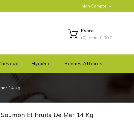
Mon Compte

Panier
(0) Items
0,00 €
Chevaux
Hygiène
Bonnes Affaires
mer 14 kg
 Saumon Et Fruits De Mer 14 Kg