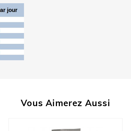
AVIS À PROPOS DU PRODUIT
20
Vous Aimerez Aussi
2
0
0
0
1★
2★
3★
4★
5★