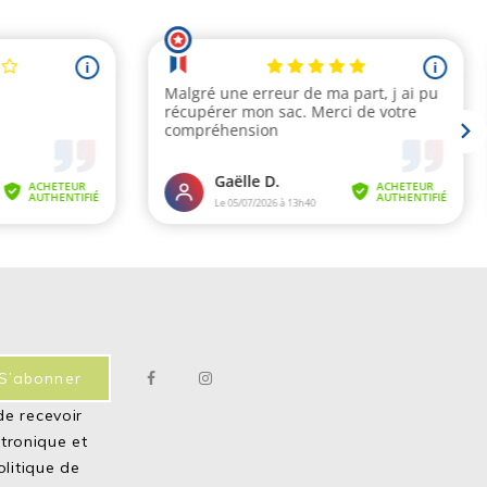
st beau et elle apprécie ses croquettes
de recevoir
ctronique et
olitique de