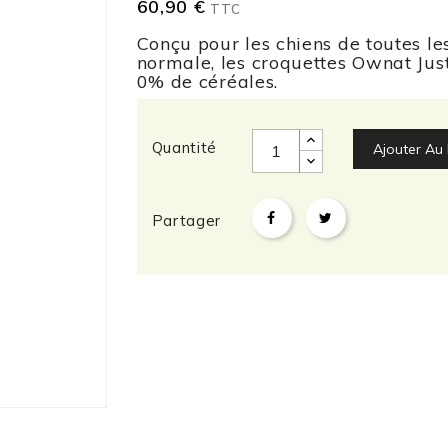
60,90 €
TTC
(22 avis)
Conçu pour les chiens de toutes le
normale, les croquettes Ownat Jus
0% de céréales.
Quantité
Ajouter Au 
Partager