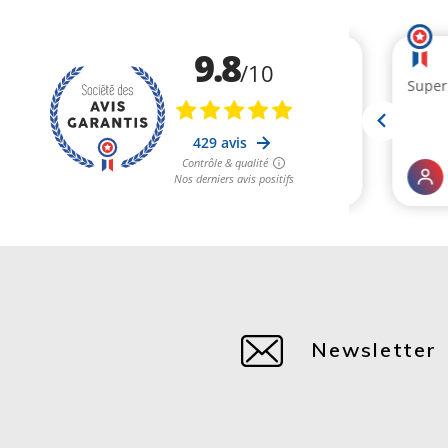
Mon chien adore
Nathalie D.
Publié le 06/07/2025 à 13:40
(Date de commande : 13/06/2025)
Mon border les adore
Cécile U.
Publié le 13/06/2025 à 06:18
(Date de commande : 22/05/2025)
L éleveur de berger australien nous a conseillé cette gamm
Réponse du marchand
Merci pour votre avis sur les croquettes OWNAT au saumon, la d
ELODIE D.
Publié le 02/04/2025 à 08:05
(Date de commande : 14/03/2025)
Newsletter
Livraison rapide et prix intéressant
William M.
Publié le 22/03/2025 à 16:24
(Date de commande : 09/03/2025)