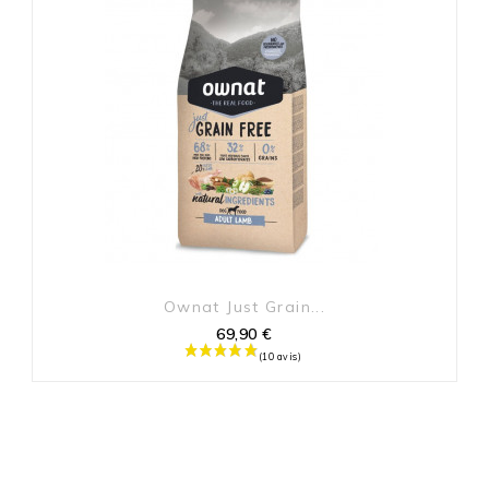
Adulte
ement ces derniers temps car ma chienne réclame plus?
14
Saumon
Ownat Just Grain...
Sans Céréales
69,90 €
Prix