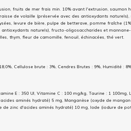
usion, fruits de mer frais min. 10% avant l'extrusion, saumo
graisse de volaille (préservée avec des antioxydants naturel
ysées, levure de bière, pulpe de betterave, pomme fraîche (1%
 antioxydants naturels), fructo-oligosaccharides et mannane-
les, thym, fleur de camomille, fenouil, échinacées, thé vert.
: 18,0%, Cellulose brute : 3%, Cendres Brutes : 9%, Humidité :
tamine E : 350 UI, Vitamine C : 100 mg/kg, Taurine : 1 100mg, L
 d'acides aminés hydraté) 5 mg, Manganèse (oxyde de manganè
e de zinc d'acides aminés hydraté) 10 mg, Iode (iodure de po