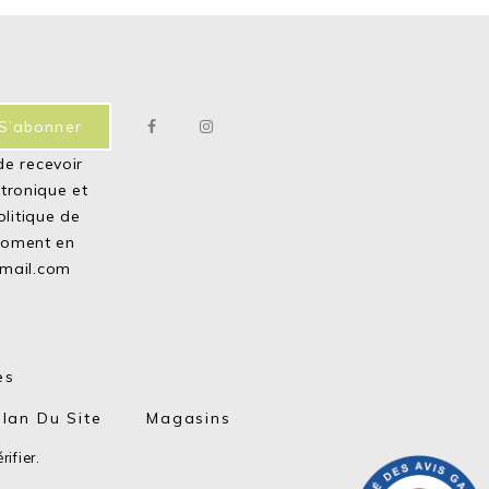
de recevoir
ctronique et
olitique de
moment en
mail.com
es
Plan Du Site
Magasins
rifier
.