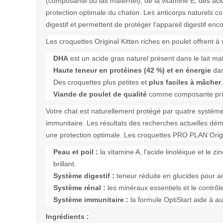
(composante du lait maternel), de la vitamine E, des ac
protection optimale du chaton. Les anticorps naturels con
digestif et permettent de protéger l'appareil digestif en
Les croquettes Original Kitten riches en poulet offrent à
DHA
est un acide gras naturel présent dans le lait m
Haute teneur en protéines (42 %) et en énergie
dan
Des croquettes plus petites et
plus faciles à mâcher
.
Viande de poulet de qualité
comme composante princi
Votre chat est naturellement protégé par quatre systèmes
immunitaire. Les résultats des recherches actuelles dém
une protection optimale. Les croquettes PRO PLAN Original
Peau et poil :
la vitamine A, l'acide linoléique et le
brillant.
Système digestif :
teneur réduite en glucides pour ai
Système rénal :
les minéraux essentiels et le contrôl
Système immunitaire :
la formule OptiStart aide à 
Ingrédients :