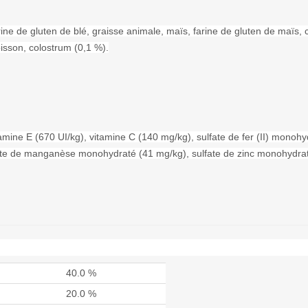
arine de gluten de blé, graisse animale, maïs, farine de gluten de maïs,
isson, colostrum (0,1 %).
tamine E (670 UI/kg), vitamine C (140 mg/kg), sulfate de fer (II) monoh
fate de manganèse monohydraté (41 mg/kg), sulfate de zinc monohydrat
40.0 %
20.0 %