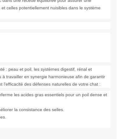
c dans une recette équilibrée pour assurer une
s et celles potentiellement nuisibles dans le système
 : peau et poil, les systèmes digestif, rénal et
à travailler en synergie harmonieuse afin de garantir
l'efficacité des défenses naturelles de votre chat :
enferme les acides gras essentiels pour un poil dense et
éliorer la consistance des selles.
les.