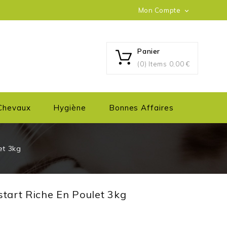
Mon Compte

Panier
(0) Items
0,00 €
Chevaux
Hygiène
Bonnes Affaires
et 3kg
start Riche En Poulet 3kg