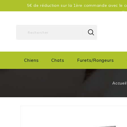
5€ de réduction sur la 1ère commande avec le co
d'
Chiens
Chats
Furets/Rongeurs
Accueil