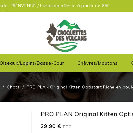
de : BIENVENUE / Livraison offerte à partir de 65€
achats
Oiseaux/Lapins/Basse-Cour
Chèvres/moutons
Chats
PRO PLAN Original Kitten Optistart Riche en poul
PRO PLAN Original Kitten Opti
29,90 €
TTC