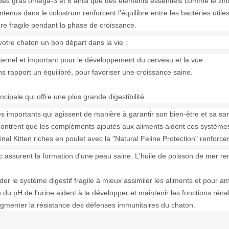
ides gras oméga-3 et 6 ainsi que des éléments essentiels comme le zin
tenus dans le colostrum renforcent l'équilibre entre les bactéries utile
core fragile pendant la phase de croissance.
 votre chaton un bon départ dans la vie :
aternel et important pour le développement du cerveau et la vue.
s rapport un équilibré, pour favoriser une croissance saine.
pale qui offre une plus grande digestibilité.
 importants qui agissent de manière à garantir son bien-être et sa santé
ontrent que les compléments ajoutés aux aliments aident ces systèmes 
 Kitten riches en poulet avec la "Natural Feline Protection" renforcent 
 zinc assurent la formation d'une peau saine. L'huile de poisson de mer r
der le système digestif fragile à mieux assimiler les aliments et pour am
e du pH de l'urine aident à la développer et maintenir les fonctions réna
augmenter la résistance des défenses immunitaires du chaton.